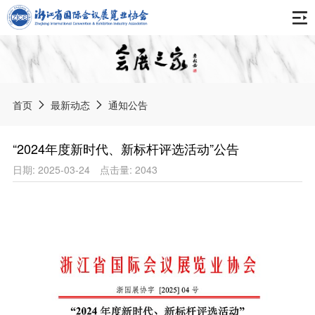
首页
关于协会
首页
最新动态
通知公告
协会简介
最新动态
“2024年度新时代、新标杆评选活动”公告
组织架构
日期: 2025-03-24
点击量: 2043
通知公告
报告刊物
专委会
协会动态
会展之家
会员天地
获奖荣誉
会展资讯
中国会展产业年度报告
协会章程
会展标准
展会信息
浙江会展业发展报告
入会申请
《数字贸易展会知识产权服务规范》团体标准
境内展会
智库专家