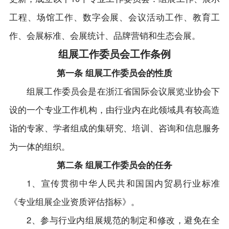
会员单位
会展服务（布展工程）临时搭建单位运营服务
境外展会
工程、场馆工作、数字会展、会议活动工作、教育工
规范
党建之窗
会长单位
会展政策
作、会展标准、会展统计、品牌营销和生态会展。
出国展服务规范
党建新闻
副会长单位
联系我们
组展工作委员会工作条例
制度规定
理事单位
第一条 组展工作委员会的性质
普通会员单位
组展工作委员会是在浙江省国际会议展览业协会下
设的一个专业工作机构，由行业内在此领域具有较高造
会员风采
诣的专家、学者组成的集研究、培训、咨询和信息服务
为一体的组织。
第二条 组展工作委员会的任务
1、宣传贯彻中华人民共和国国内贸易行业标准
《专业组展企业资质评估指标》。
2、参与行业内组展规范的制定和修改，避免在全