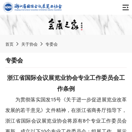
首页
关于协会
首页
关于协会
专委会
协会简介
最新动态
专委会
组织架构
通知公告
报告刊物
浙江省国际会议展览业协会专业工作委员会工
专委会
协会动态
作条例
会展之家
会员天地
获奖荣誉
会展资讯
为贯彻落实国发15号《关于进一步促进展览业改革
中国会展产业年度报告
协会章程
会展标准
发展的若干意见》文件精神，在浙江省商务厅指导下，
展会信息
浙江会展业发展报告
入会申请
浙江省国际会议展览业协会将原有8个专业工作委员会
《数字贸易展会知识产权服务规范》团体标准
境内展会
智库专家
更新，成立以下10个专业工作委员会：组展工作、展示