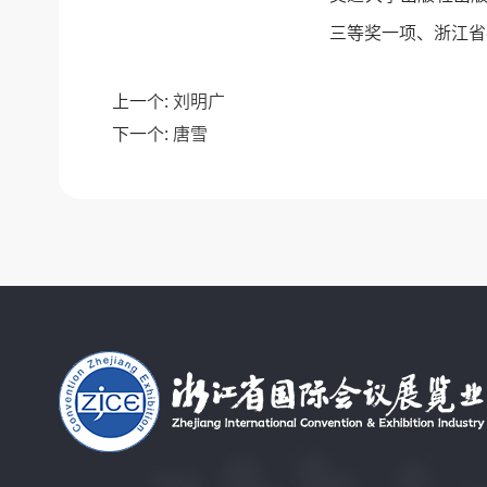
三等奖一项、浙江省
上一个:
刘明广
下一个:
唐雪