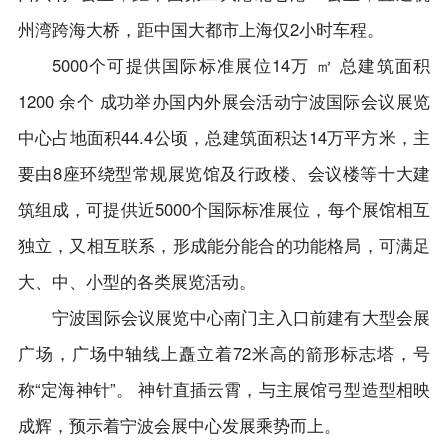
会员单位
会展服务（布展工程）临时搭建单位运营服务
境外展会
州湾跨海大桥，距中国大都市上海仅2小时车程。
规范
党建之窗
会长单位
会展政策
5000个可提供国际标准展位14万 ㎡ 总建筑面积
出国展服务规范
党建新闻
副会长单位
联系我们
1200 余个 成功举办国内外展会活动宁波国际会议展览
制度规定
理事单位
中心占地面积44.4公顷，总建筑面积达14万平方米，主
要由8座环绕型常规展览馆及行政楼、会议楼等十大建
普通会员单位
筑组成，可提供近5000个国际标准展位，每个展馆相互
会员风采
独立，又相互联系，形成能分能合的功能格局，可满足
大、中、小型的各类展览活动。
宁波国际会议展览中心南门主入口前建有大型会展
广场，广场中轴线上矗立着72米高的箭形标志塔，号
称“定海神针”。 神针直插云霄，与主展馆弓型造型相映
成辉，预示着宁波会展中心发展乘势而上。