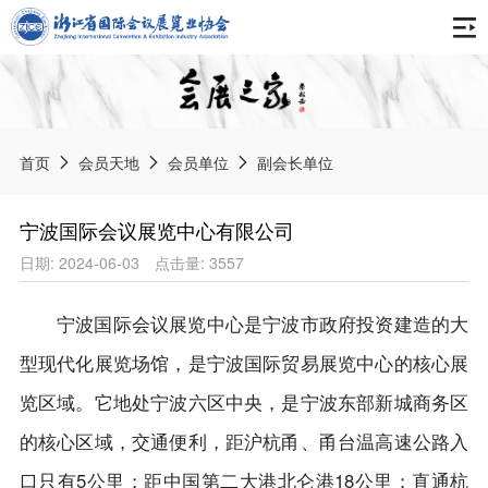
首页
关于协会
首页
会员天地
会员单位
副会长单位
协会简介
最新动态
宁波国际会议展览中心有限公司
组织架构
日期: 2024-06-03
点击量: 3557
通知公告
报告刊物
专委会
协会动态
宁波国际会议展览中心是宁波市政府投资建造的大
会展之家
会员天地
获奖荣誉
会展资讯
型现代化展览场馆，是宁波国际贸易展览中心的核心展
中国会展产业年度报告
协会章程
览区域。它地处宁波六区中央，是宁波东部新城商务区
会展标准
展会信息
浙江会展业发展报告
入会申请
的核心区域，交通便利，距沪杭甬、甬台温高速公路入
《数字贸易展会知识产权服务规范》团体标准
境内展会
智库专家
口只有5公里；距中国第二大港北仑港18公里；直通杭