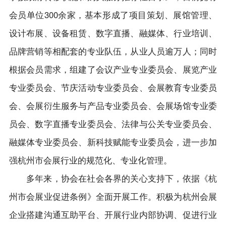
会员单位
会展服务（布展工程）临时搭建单位运营服务
境外展会
会员单位300余家，基本形成了项目策划、展馆管理、
规范
党建之窗
会长单位
会展政策
设计布展、设备租赁、数字直播、融媒体、行业培训、
出国展服务规范
党建新闻
副会长单位
联系我们
品牌营销等相配套的专业队伍，从业人员逾万人；同时
制度规定
理事单位
根据会员需求，组建了会议产业专业委员会、展览产业
专业委员会、节庆活动专业委员会、会展教育专业委员
普通会员单位
会、会展衍生服务与产品专业委员会、会展场馆专业委
会员风采
员会、数字直播专业委员会、法律与公关专业委员会、
融媒体专业委员会、新科技赋能专业委员会，进一步加
强杭州市会展行业的规范化、专业化管理。
多年来，协会在社会各界的关心支持下，依据《杭
州市会展业促进条例》全面开展工作。积极为杭州会展
企业搭建沟通互助平台、开展行业内部协调、促进行业