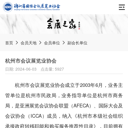
首页
关于协会
首页
会员天地
会员单位
副会长单位
协会简介
最新动态
杭州市会议展览业协会
组织架构
日期: 2024-06-03
点击量: 5927
通知公告
报告刊物
专委会
协会动态
杭州市会议展览业协会成立于2003年6月，业务主
会展之家
会员天地
获奖荣誉
会展资讯
管单位是杭州市民政局，业务指导单位是杭州市商务
中国会展产业年度报告
协会章程
局，是亚洲展览会议协会联盟（AFECA）、国际大会及
会展标准
展会信息
浙江会展业发展报告
入会申请
会议协会（ICCA）成员，纳入《杭州市本级社会组织
《数字贸易展会知识产权服务规范》团体标准
境内展会
智库专家
承接政府转移职能和购买服务推荐性目录》，目前拥有