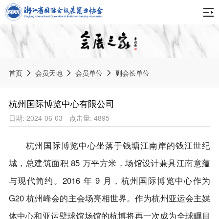
首页
关于协会
首页
会员天地
会员单位
副会长单位
协会简介
最新动态
杭州国际博览中心有限公司
组织架构
日期: 2024-06-03
点击量: 4895
通知公告
报告刊物
专委会
协会动态
杭州国际博览中心坐落于钱塘江南岸的钱江世纪
会展之家
会员天地
获奖荣誉
会展资讯
城，总建筑面积 85 万平方米，场馆设计兼具江南意蕴
中国会展产业年度报告
协会章程
与现代简约。2016 年 9 月，杭州国际博览中心作为
会展标准
展会信息
浙江会展业发展报告
入会申请
G20 杭州峰会的主会场亮相世界。作为杭州亚运会主媒
《数字贸易展会知识产权服务规范》团体标准
境内展会
智库专家
体中心和亚运壁球馆场馆的杭博将再一次成为全球瞩目