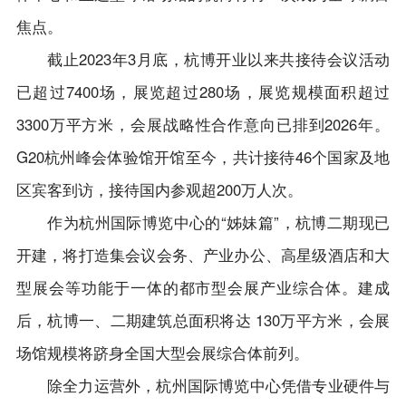
会员单位
会展服务（布展工程）临时搭建单位运营服务
境外展会
焦点。
规范
党建之窗
会长单位
会展政策
截止2023年3月底，杭博开业以来共接待会议活动
出国展服务规范
党建新闻
副会长单位
联系我们
已超过7400场，展览超过280场，展览规模面积超过
制度规定
理事单位
3300万平方米，会展战略性合作意向已排到2026年。
G20杭州峰会体验馆开馆至今，共计接待46个国家及地
普通会员单位
区宾客到访，接待国内参观超200万人次。
会员风采
作为杭州国际博览中心的“姊妹篇”，杭博二期现已
开建，将打造集会议会务、产业办公、高星级酒店和大
型展会等功能于一体的都市型会展产业综合体。建成
后，杭博一、二期建筑总面积将达 130万平方米，会展
场馆规模将跻身全国大型会展综合体前列。
除全力运营外，杭州国际博览中心凭借专业硬件与